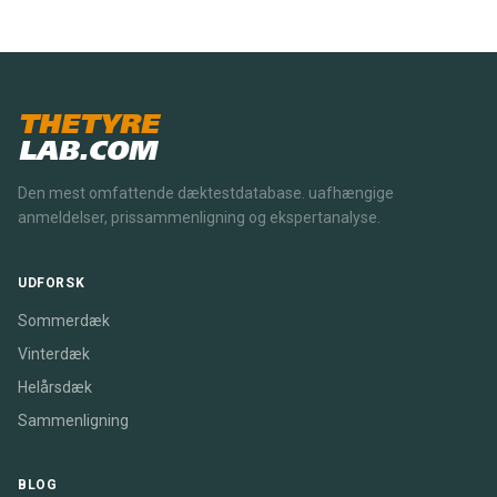
THETYRE
LAB.COM
Den mest omfattende dæktestdatabase. uafhængige
anmeldelser, prissammenligning og ekspertanalyse.
UDFORSK
Sommerdæk
Vinterdæk
Helårsdæk
Sammenligning
BLOG