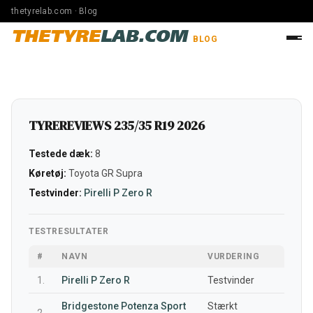
thetyrelab.com · Blog
THETYRE
LAB.COM
BLOG
TYREREVIEWS 235/35 R19 2026
Testede dæk:
8
Køretøj:
Toyota GR Supra
Testvinder:
Pirelli P Zero R
TESTRESULTATER
#
NAVN
VURDERING
1.
Pirelli P Zero R
Testvinder
Bridgestone Potenza Sport
Stærkt