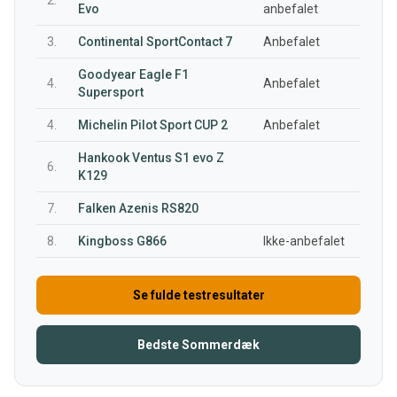
2.
Evo
anbefalet
3.
Continental SportContact 7
Anbefalet
Goodyear Eagle F1
4.
Anbefalet
Supersport
4.
Michelin Pilot Sport CUP 2
Anbefalet
Hankook Ventus S1 evo Z
6.
K129
7.
Falken Azenis RS820
8.
Kingboss G866
Ikke-anbefalet
Se fulde testresultater
Bedste Sommerdæk