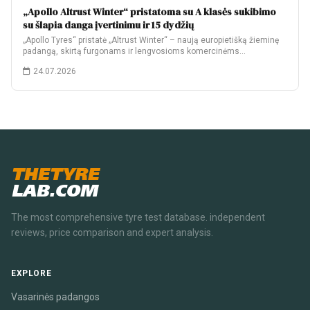
„Apollo Altrust Winter“ pristatoma su A klasės sukibimo
su šlapia danga įvertinimu ir 15 dydžių
„Apollo Tyres“ pristatė „Altrust Winter“ – naują europietišką žieminę
padangą, skirtą furgonams ir lengvosioms komercinėms…
24.07.2026
THETYRE
LAB.COM
The most comprehensive tyre test database. independent
reviews, price comparison and expert analysis.
EXPLORE
Vasarinės padangos