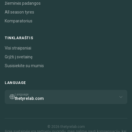
žieminės padangos
All season tyres
Komparatorius
TINKLARAŠTIS
Visi straipsniai
Grįžti į svetainę
Susisiekite su mumis
LANGUAGE
Language
thetyrelab.com
© 2026 thetyrelab.com
šioje svetainėje yra partnerių nuorodų. mes galime gauti kompensaciją, kai