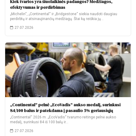
Kiek tvarios yra šiuolaikinės padangos? Medžiagos,
efektyvumas ir perdirbimas
„Michelin“, „Continental“ ir „Bridgestone“ siekia naudoti daugiau
perdirbtų ir atsinaujinančių medžiagų. Štai ką reiškia jų…
27.07.2026
„Continental“ pelnė „EcoVadis“ aukso medalį, surinkusi
84/100 balus ir patekdama į pasaulio 5% geriausiųjų
„Continental“ 2026 m. „EcoVadis“ tvarumo reitinge pelnė aukso
medalį, surinkusi 84 iš 100 balų ir…
27.07.2026