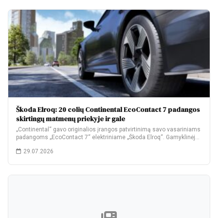
Škoda Elroq: 20 colių Continental EcoContact 7 padangos
skirtingų matmenų priekyje ir gale
„Continental“ gavo originalios įrangos patvirtinimą savo vasariniams
padangoms „EcoContact 7“ elektriniame „Škoda Elroq“. Gamyklinėje
komplektacijoje…
29.07.2026