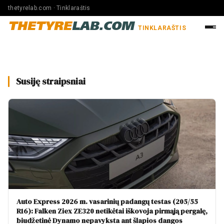
thetyrelab.com · Tinklaraštis
THETYRE
LAB.COM
TINKLARAŠTIS
Susiję straipsniai
Auto Express 2026 m. vasarinių padangų testas (205/55
R16): Falken Ziex ZE320 netikėtai iškovoja pirmąją pergalę,
biudžetinė Dynamo nepavyksta ant šlapios dangos