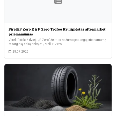
Pirelli P Zero R ir P Zero Trofeo RS: Išplėstas aftermarket
prieinamumas
„Pirelli“ išplėtė dviejų „P Zero“ šeimos našumo padangų prieinamumą
atsarginių dalių rinkoje: „Pirelli P Zero…
28.07.2026