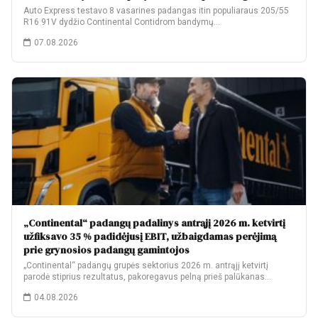
Auto Express testavo 8 vasarines padangas itin populiaraus 205/55
R16 91V dydžio Continental Contidrom bandymų…
07.08.2026
„Continental“ padangų padalinys antrąjį 2026 m. ketvirtį
užfiksavo 35 % padidėjusį EBIT, užbaigdamas perėjimą
prie grynosios padangų gamintojos
„Continental“ padangų grupės sektorius 2026 m. antrąjį ketvirtį
parodė stiprius rezultatus, pakoregavus pelną prieš palūkanas…
04.08.2026