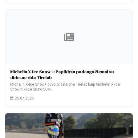
Michelin X-Ice Snow+: Papildyta padanga žiemai su
didesne rida Tirelab
Michelin X-Ice Snow+ buvo pridėta prie Tirelab kaip Michelin X-Ice
Snow ir X-Ice Snow SUV…
25.07.2026