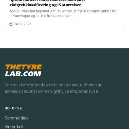
vådgrebklassificering og 15 størrelser
Apollo Tyres har lanceret Altrust Winter, et nyt europæisk vinterdæk
til varevogne og lette erhvervskøretøjer.…
24.07.2026
THETYRE
LAB.COM
Den mest omfattende dæktestdatabase. uafhængige
anmeldelser, prissammenligning og ekspertanalyse.
UDFORSK
Sommerdæk
Vinterdæk