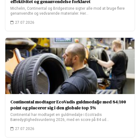
effektivitet og genanvendelse forklaret
Michelin, Continental og Bridgestone sigter alle mod at bruge flere
genanvendte og vedvarende materialer. Her…
27.07.2026
Continental modtager EcoVadis guldmedalje med 84/100
point og placerer sig i den globale top 5%
Continental har modtaget en guldmedalje i EcoVadis
Bæredygtighedsvurdering 2026, med en score på 84 ud…
27.07.2026