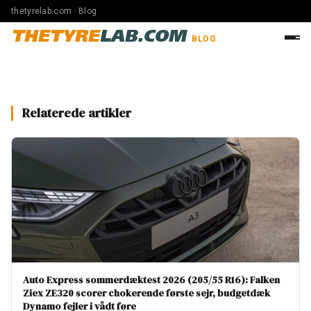
thetyrelab.com · Blog
THETYRE
LAB.COM
BLOG
Relaterede artikler
Auto Express sommerdæktest 2026 (205/55 R16): Falken
Ziex ZE320 scorer chokerende første sejr, budgetdæk
Dynamo fejler i vådt føre