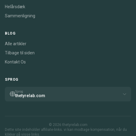
Helårsdæk
Sammenligning
BLOG
Alle artikler
Tilbage til siden
Kontakt Os
SPROG
Sprog
thetyrelab.com
© 2026 thetyrelab.com
Dette site indeholder affiliate-links. vi kan modtage kompensation, når du
klikker på visse links.