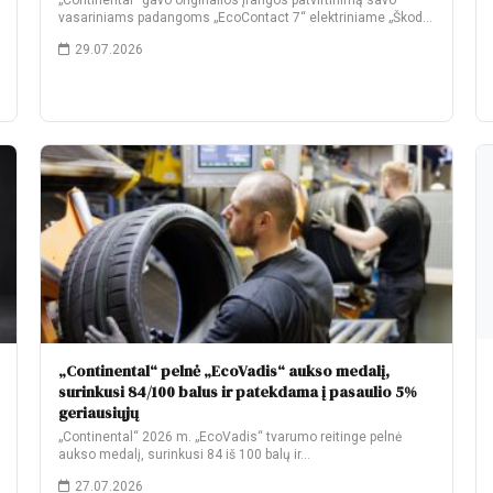
„Continental“ gavo originalios įrangos patvirtinimą savo
vasariniams padangoms „EcoContact 7“ elektriniame „Škoda
Elroq“. Gamyklinėje komplektacijoje…
29.07.2026
„Continental“ pelnė „EcoVadis“ aukso medalį,
surinkusi 84/100 balus ir patekdama į pasaulio 5%
geriausiųjų
„Continental“ 2026 m. „EcoVadis“ tvarumo reitinge pelnė
aukso medalį, surinkusi 84 iš 100 balų ir…
27.07.2026