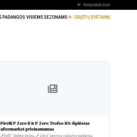
thetyrelab.com
S PADANGOS
·
VISIEMS SEZONAMS
·
GRĮŽTI Į SVETAINĘ
Pirelli P Zero R ir P Zero Trofeo RS: Išplėstas
aftermarket prieinamumas
„Pirelli“ išplėtė dviejų „P Zero“ šeimos našumo padangų