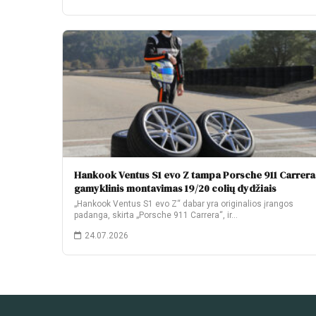
Hankook Ventus S1 evo Z tampa Porsche 911 Carrera
gamyklinis montavimas 19/20 colių dydžiais
„Hankook Ventus S1 evo Z“ dabar yra originalios įrangos
padanga, skirta „Porsche 911 Carrera“, ir…
24.07.2026