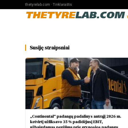
thetyrelab.com · Tinklaraštis
THETYRE
LAB.COM
Susiję straipsniai
„Continental“ padangų padalinys antrąjį 2026 m.
ketvirtį užfiksavo 35 % padidėjusį EBIT,
užbaigdamas perėjimą prie grynosios padangų