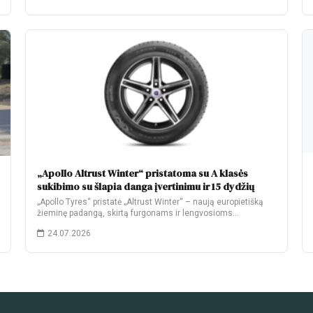
„Apollo Altrust Winter“ pristatoma su A klasės
sukibimo su šlapia danga įvertinimu ir 15 dydžių
„Apollo Tyres“ pristatė „Altrust Winter“ – naują europietišką
žieminę padangą, skirtą furgonams ir lengvosioms
komercinėms…
24.07.2026