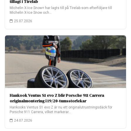
tillagt i Tirelab
Michelin X-Ice Snow+ har lagts till på Tirelab som efterföljare till
Michelin X-Ice Snow och…
25.07.2026
Hankook Ventus S1 evo Z blir Porsche 911 Carrera
originalmontering i 19/20-tumsstorlekar
Hankooks Ventus S1 evo Z är nu ett originalutrustningsdäck för
Porsche 911 Carrera, vilket markerar…
24.07.2026