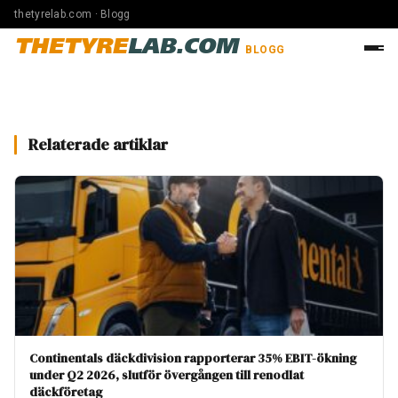
thetyrelab.com · Blogg
THETYRE
LAB.COM
BLOGG
Relaterade artiklar
Continentals däckdivision rapporterar 35% EBIT-ökning
under Q2 2026, slutför övergången till renodlat
däckföretag