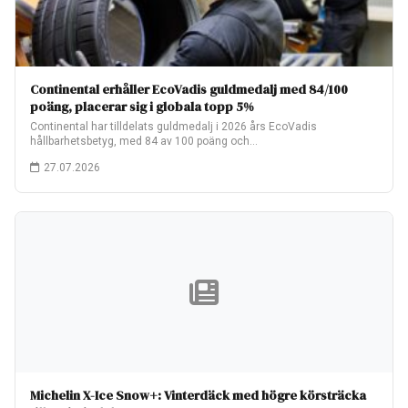
Continental erhåller EcoVadis guldmedalj med 84/100
poäng, placerar sig i globala topp 5%
Continental har tilldelats guldmedalj i 2026 års EcoVadis
hållbarhetsbetyg, med 84 av 100 poäng och…
27.07.2026
Michelin X-Ice Snow+: Vinterdäck med högre körsträcka