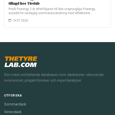
tillagd hos Tirelab
Pirelli Powergy 2 är efterföljaren till den ursprungliga Powergy,
avsedd för vardaglig sommaranvändning med effektivitet…
19.07.2026
THETYRE
LAB.COM
Den mest omfattande databasen över däcktester. oberoende
recensioner, prisjämförelser och expertanalyser.
UTFORSKA
Sommardäck
Vinterdäck