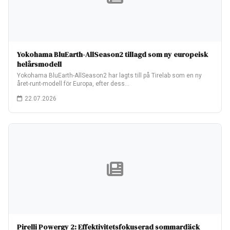
Yokohama BluEarth-AllSeason2 tillagd som ny europeisk
helårsmodell
Yokohama BluEarth-AllSeason2 har lagts till på Tirelab som en ny
året-runt-modell för Europa, efter dess…
22.07.2026
Pirelli Powergy 2: Effektivitetsfokuserad sommardäck