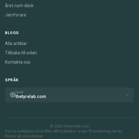
året-runt-däck
Jämförare
BLOGG
Alla artiklar
Tillbaka till sidan
Kontakta oss
SPRÅK
Språk
thetyrelab.com
© 2026 thetyrelab.com
Denna webbplats innehåller affiliatelänkar. vi kan få ersättning när du
klickar på vissa länkar.