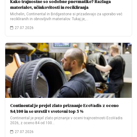
Kako trajnostne so sodobne pnevmatike? Razlaga
materialov, učinkovitosti in recikliranja
Michelin, Continental in Bridgestone si prizadevajo za uporabo več
recikliranih in obnovljivih materialov. Tukaj je,…
27.07.2026
Continental je prejel zlato priznanje EcoVadis z oceno
84/100 in se uvrstil v svetovni top 5 %
Continental je prejel zlato priznanje v oceni trajnostnosti EcoVadis
2026, z oceno 84 od 100…
27.07.2026