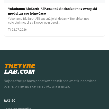
Yokohama BluEarth-AllSeason2 dodan kot nov evropski
model za vse letne čase
Yokohama BluEarth-AllSeason2 je bil dodan v Tirelab kot nov
celoletni model za Evropo, po njegovi…
22.07.2026
THETYRE
LAB.COM
Najobsežnejša baza podatkov o testih pnevmatik. neodvisne
ocene, primerjava cen in strokovna analiza.
RAZIŠČI