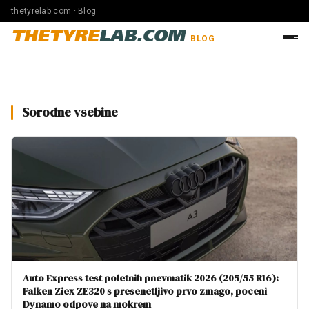
thetyrelab.com · Blog
THETYRE
LAB.COM
BLOG
Sorodne vsebine
Auto Express test poletnih pnevmatik 2026 (205/55 R16):
Falken Ziex ZE320 s presenetljivo prvo zmago, poceni
Dynamo odpove na mokrem