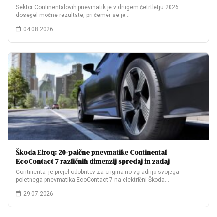
Sektor Continentalovih pnevmatik je v drugem četrtletju 2026
dosegel močne rezultate, pri čemer se je…
04.08.2026
Škoda Elroq: 20-palčne pnevmatike Continental
EcoContact 7 različnih dimenzij spredaj in zadaj
Continental je prejel odobritev za originalno vgradnjo svojega
poletnega pnevmatika EcoContact 7 na električni Škoda…
29.07.2026