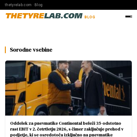
thetyrelab.com · Blog
THETYRE
LAB.COM
BLOG
Sorodne vsebine
Oddelek za pnevmatike Continental beleži 35-odstotno
rast EBIT v 2. četrtletju 2026, s čimer zaključuje prehod v
podjetje, ki se osredotoča izključno na pnevmatike