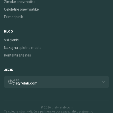
Zimske pnevmatike
Celoletne pnevmatike
Primerjalnik
BLOG
Vsi članki
Nazaj na spletno mesto
Kontaktirajte nas
JEZIK
Jezik
thetyrelab.com
© 2026 thetyrelab.com
Ta spletna stran vključuje partnerske povezave. lahko prejmemo