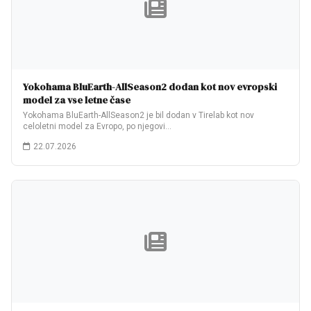
Yokohama BluEarth-AllSeason2 dodan kot nov evropski
model za vse letne čase
Yokohama BluEarth-AllSeason2 je bil dodan v Tirelab kot nov
celoletni model za Evropo, po njegovi…
22.07.2026