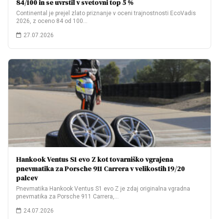
84/100 in se uvrstil v svetovni top 5 %
Continental je prejel zlato priznanje v oceni trajnostnosti EcoVadis
2026, z oceno 84 od 100…
27.07.2026
Hankook Ventus S1 evo Z kot tovarniško vgrajena
pnevmatika za Porsche 911 Carrera v velikostih 19/20
palcev
Pnevmatika Hankook Ventus S1 evo Z je zdaj originalna vgradna
pnevmatika za Porsche 911 Carrera,…
24.07.2026