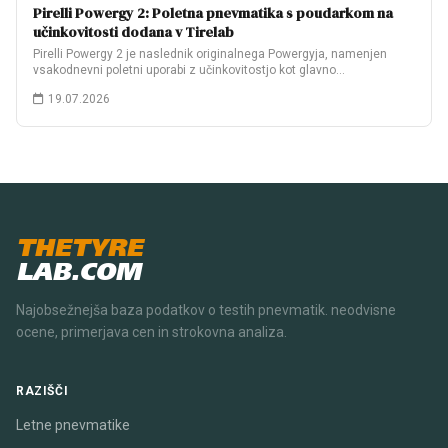
Pirelli Powergy 2: Poletna pnevmatika s poudarkom na
učinkovitosti dodana v Tirelab
Pirelli Powergy 2 je naslednik originalnega Powergyja, namenjen
vsakodnevni poletni uporabi z učinkovitostjo kot glavno…
19.07.2026
THETYRE
LAB.COM
Najobsežnejša baza podatkov o testih pnevmatik. neodvisne
ocene, primerjava cen in strokovna analiza.
RAZIŠČI
Letne pnevmatike