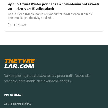
Apollo Altrust Winter prichádza s hodnotením priľnavosti
za mokra A a v 15 veľkostiach
Apollo Tyres uviedla na trh Altrust Winter, novú európsku zimnú
pneumatiku pre dodávky a ľahké…
24.07.2026
THETYRE
LAB.COM
Najkomplexnejšia databáza testov pneumatík. Nezávislé
recenzie, porovnanie cien a odborné analýzy.
PRESKÚMAŤ
Letné pneumatiky