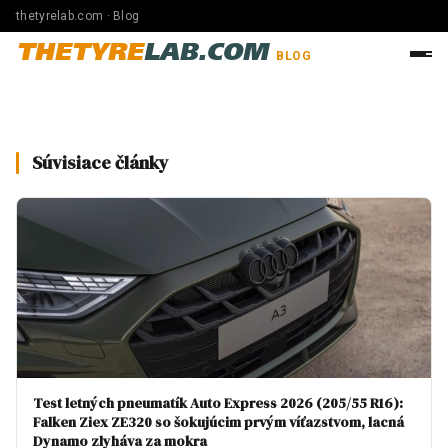
thetyrelab.com · Blog
THETYRE
LAB.COM
BLOG
Súvisiace články
Test letných pneumatík Auto Express 2026 (205/55 R16):
Falken Ziex ZE320 so šokujúcim prvým víťazstvom, lacná
Dynamo zlyháva za mokra