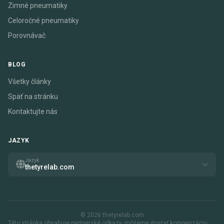
Zimné pneumatiky
Celoročné pneumatiky
Porovnávač
BLOG
Všetky články
Späť na stránku
Kontaktujte nás
JAZYK
Jazyk
thetyrelab.com
© 2026 thetyrelab.com
Táto stránka obsahuje partnerské odkazy. môžeme dostať kompenzáciu,