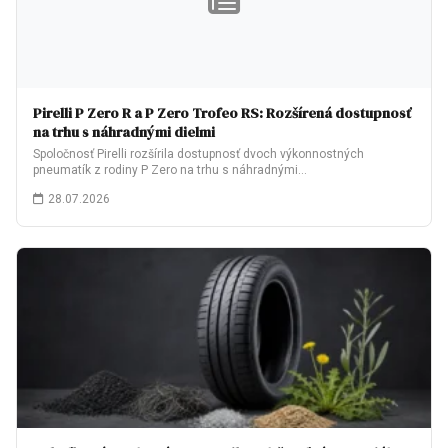
Pirelli P Zero R a P Zero Trofeo RS: Rozšírená dostupnosť
na trhu s náhradnými dielmi
Spoločnosť Pirelli rozšírila dostupnosť dvoch výkonnostných
pneumatík z rodiny P Zero na trhu s náhradnými…
28.07.2026