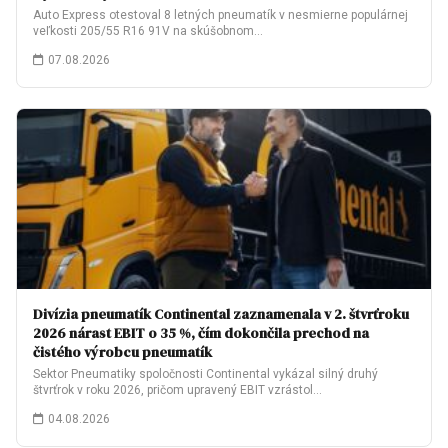
Auto Express otestoval 8 letných pneumatík v nesmierne populárnej
veľkosti 205/55 R16 91V na skúšobnom…
07.08.2026
Divízia pneumatík Continental zaznamenala v 2. štvrťroku
2026 nárast EBIT o 35 %, čím dokončila prechod na
čistého výrobcu pneumatík
Sektor Pneumatiky spoločnosti Continental vykázal silný druhý
štvrťrok v roku 2026, pričom upravený EBIT vzrástol…
04.08.2026