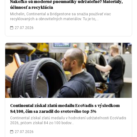
Nakoľko sú moderné pneumatiky udržateľné? Materiály,
účinnosť a recyklácia
Michelin, Continental a Bridgestone sa snažia používať viac
recyklovaných a obnoviteľných materiálov. Tu je to,…
27.07.2026
Continental získal zlatú medailu EcoVadis s výsledkom
84/100, čím sa zaradil do svetového top 5%
Continental získal zlatú medailu v hodnotení udržateľnosti EcoVadis
2026, pričom získal 84 zo 100 bodov…
27.07.2026