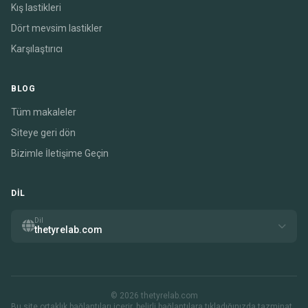
Kış lastikleri
Dört mevsim lastikler
Karşılaştırıcı
BLOG
Tüm makaleler
Siteye geri dön
Bizimle İletişime Geçin
DIL
Dil
thetyrelab.com
© 2026 thetyrelab.com
Bu site ortaklık bağlantıları içerir. belirli bağlantılara tıkladığınızda tazminat