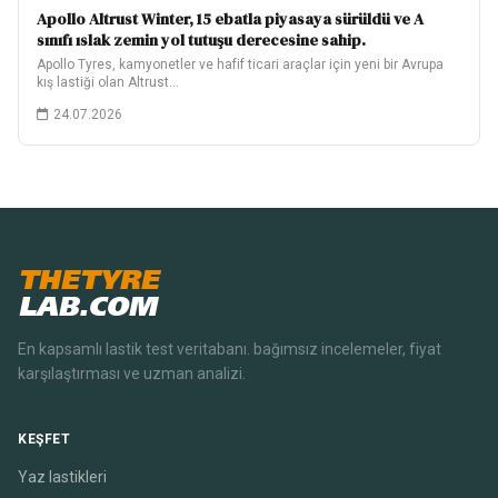
Apollo Altrust Winter, 15 ebatla piyasaya sürüldü ve A
sınıfı ıslak zemin yol tutuşu derecesine sahip.
Apollo Tyres, kamyonetler ve hafif ticari araçlar için yeni bir Avrupa
kış lastiği olan Altrust…
24.07.2026
THETYRE
LAB.COM
En kapsamlı lastik test veritabanı. bağımsız incelemeler, fiyat
karşılaştırması ve uzman analizi.
KEŞFET
Yaz lastikleri