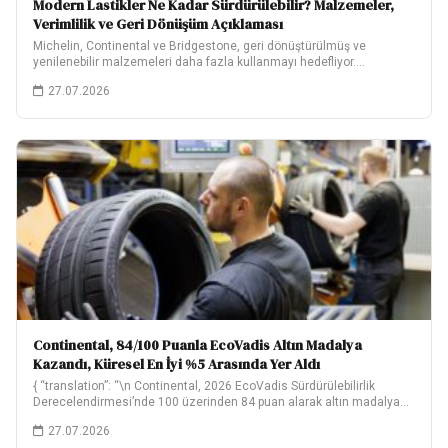
Modern Lastikler Ne Kadar Sürdürülebilir? Malzemeler,
Verimlilik ve Geri Dönüşüm Açıklaması
Michelin, Continental ve Bridgestone, geri dönüştürülmüş ve
yenilenebilir malzemeleri daha fazla kullanmayı hedefliyor.
Hedeflerinin ne…
27.07.2026
Continental, 84/100 Puanla EcoVadis Altın Madalya
Kazandı, Küresel En İyi %5 Arasında Yer Aldı
{ “translation”: “\n Continental, 2026 EcoVadis Sürdürülebilirlik
Derecelendirmesi’nde 100 üzerinden 84 puan alarak altın madalya…
27.07.2026