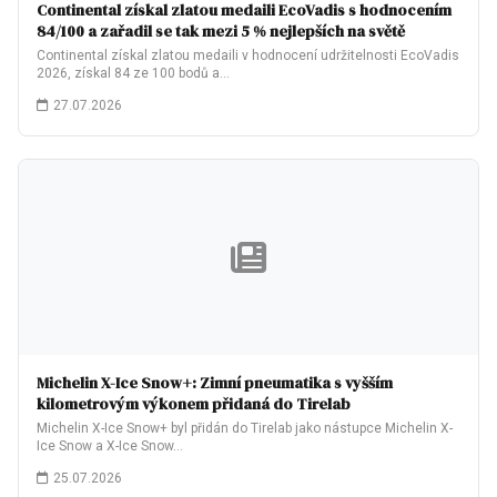
Continental získal zlatou medaili EcoVadis s hodnocením
84/100 a zařadil se tak mezi 5 % nejlepších na světě
Continental získal zlatou medaili v hodnocení udržitelnosti EcoVadis
2026, získal 84 ze 100 bodů a…
27.07.2026
Michelin X-Ice Snow+: Zimní pneumatika s vyšším
kilometrovým výkonem přidaná do Tirelab
Michelin X-Ice Snow+ byl přidán do Tirelab jako nástupce Michelin X-
Ice Snow a X-Ice Snow…
25.07.2026