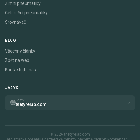
Zimní pneumatiky
Celoroční pneumatiky
Srovnávač
BLOG
Všechny články
Zpět na web
Kontaktujte nás
JAZYK
Jazyk
thetyrelab.com
© 2026 thetyrelab.com
Tato stránka obsahuje partnerské odkazy. Můžeme obdržet kompenzaci,