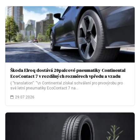
Škoda Elroq dostává 20palcové pneumatiky Continental
EcoContact 7 v rozdílných rozměrech vpředu a vzadu
{ “translation”: “\n Continental získal schválení pro prvovýrobu pro
své letní pneumatiky EcoContact 7 na…
29.07.2026