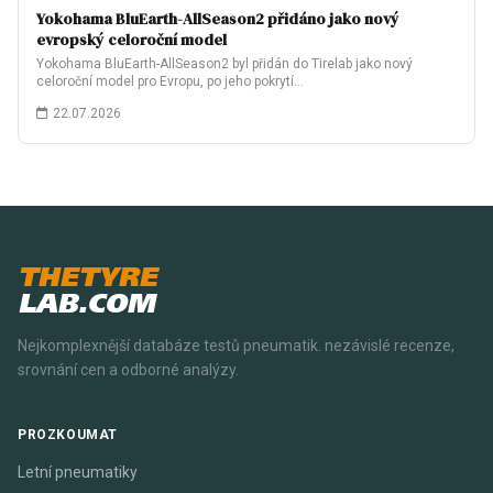
Yokohama BluEarth-AllSeason2 přidáno jako nový
evropský celoroční model
Yokohama BluEarth-AllSeason2 byl přidán do Tirelab jako nový
celoroční model pro Evropu, po jeho pokrytí…
22.07.2026
THETYRE
LAB.COM
Nejkomplexnější databáze testů pneumatik. nezávislé recenze,
srovnání cen a odborné analýzy.
PROZKOUMAT
Letní pneumatiky