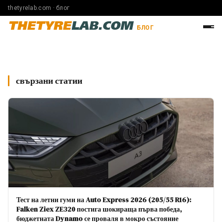
thetyrelab.com · блог
THETYRE
LAB.COM
БЛОГ
свързани статии
Тест на летни гуми на Auto Express 2026 (205/55 R16):
Falken Ziex ZE320 постига шокираща първа победа,
бюджетната Dynamo се проваля в мокро състояние