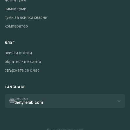
летни гуми
зимни гуми
гуми за всички сезони
компаратор
БЛОГ
всички статии
обратно към сайта
свържете се с нас
LANGUAGE
Language
thetyrelab.com