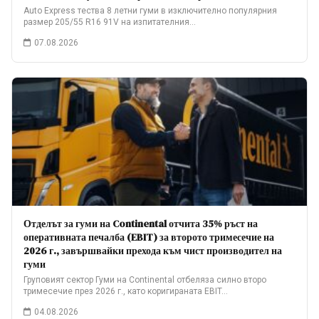
Auto Express тества 8 летни гуми в изключително популярния
размер 205/55 R16 91V на изпитателния…
07.08.2026
Отделът за гуми на Continental отчита 35% ръст на
оперативната печалба (EBIT) за второто тримесечие на
2026 г., завършвайки прехода към чист производител на
гуми
Груповият сектор Гуми на Continental отбеляза силно второ
тримесечие през 2026 г., като коригираната EBIT…
04.08.2026