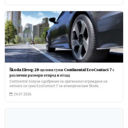
Škoda Elroq: 20-цолови гуми Continental EcoContact 7 с
различни размери отпред и отзад
Continental получи одобрение за оригинално вграждане на
летната си гума EcoContact 7 за електрическия Škoda…
29.07.2026