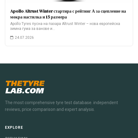
Apollo Altrust Winter стартира с рейтинг А за сцепление на
мокра настилка и 15 размера
Apollo Tyres пусна на пазара Altrust Winter – нова европейска
зимна гума за ванове и…
24.07.2026
THETYRE
LAB.COM
The most comprehensive tyre test database. independent
reviews, price comparison and expert analysis.
EXPLORE