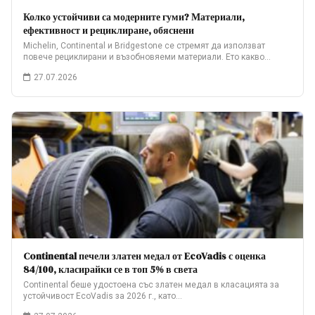
Колко устойчиви са модерните гуми? Материали,
ефективност и рециклиране, обяснени
Michelin, Continental и Bridgestone се стремят да използват
повече рециклирани и възобновяеми материали. Ето какво…
27.07.2026
Continental печели златен медал от EcoVadis с оценка
84/100, класирайки се в топ 5% в света
Continental беше удостоена със златен медал в класацията за
устойчивост EcoVadis за 2026 г., като…