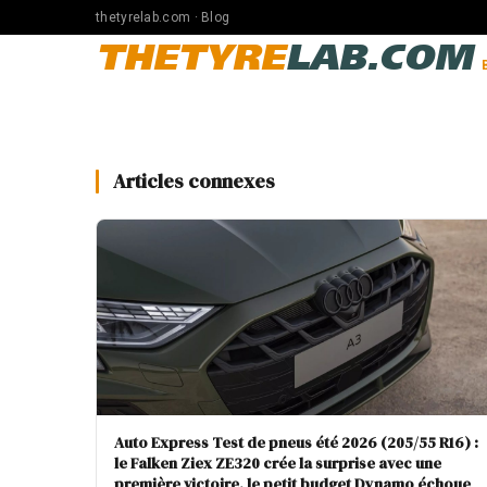
thetyrelab.com · Blog
THETYRE
LAB.COM
Articles connexes
Auto Express Test de pneus été 2026 (205/55 R16) :
le Falken Ziex ZE320 crée la surprise avec une
première victoire, le petit budget Dynamo échoue