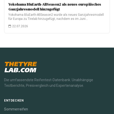
Yokohama BluEarth-AllSeason2 als neues europäisches
Ganzjahresmodell hinzugefügt
Yokohama BluEarth-AllSeason2 wurde als neues Ganzjahresmodell
für Europa zu Tirelab hinzugefügt, nachdem es im Juni…
22.07.2026
THETYRE
LAB.COM
Die umfassendste Reifentest-Datenbank. Unabhängige
Testberichte, Preisvergleich und Expertenanalyse.
ENTDECKEN
Sommerreifen