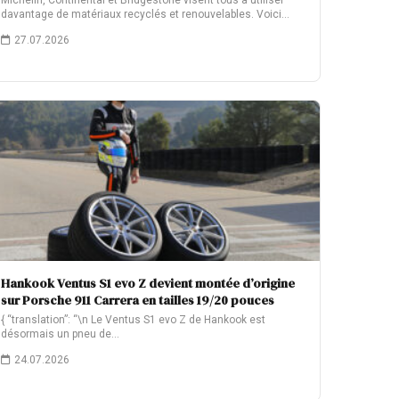
Michelin, Continental et Bridgestone visent tous à utiliser
davantage de matériaux recyclés et renouvelables. Voici…
27.07.2026
Hankook Ventus S1 evo Z devient montée d’origine
sur Porsche 911 Carrera en tailles 19/20 pouces
{ “translation”: “\n Le Ventus S1 evo Z de Hankook est
désormais un pneu de…
24.07.2026