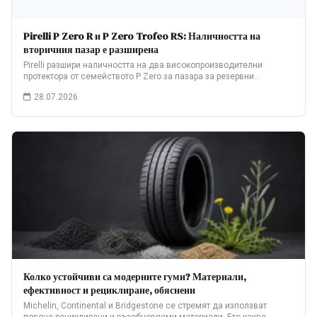
Pirelli P Zero R и P Zero Trofeo RS: Наличността на
вторичния пазар е разширена
Pirelli разшири наличността на два високопроизводителни
протектора от семейството P Zero за пазара за резервни…
28.07.2026
Колко устойчиви са модерните гуми? Материали,
ефективност и рециклиране, обяснени
Michelin, Continental и Bridgestone се стремят да използват