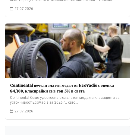
повече рециклирани и възобновяеми материали. Ето какво…
27.07.2026
Continental печели златен медал от EcoVadis с оценка
84/100, класирайки се в топ 5% в света
Continental беше удостоена със златен медал в класацията за
устойчивост EcoVadis за 2026 г., като…
27.07.2026