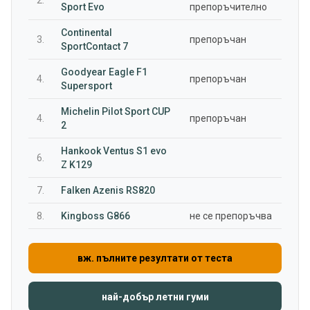
2.
Sport Evo
препоръчително
Continental
3.
препоръчан
SportContact 7
Goodyear Eagle F1
4.
препоръчан
Supersport
Michelin Pilot Sport CUP
4.
препоръчан
2
Hankook Ventus S1 evo
6.
Z K129
7.
Falken Azenis RS820
8.
Kingboss G866
не се препоръчва
вж. пълните резултати от теста
най-добър летни гуми