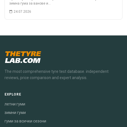
зимна гума за ванове и…
24.07.2026
THETYRE
LAB.COM
The most comprehensive tyre test database. independent
reviews, price comparison and expert analysis.
EXPLORE
летни гуми
зимни гуми
гуми за всички сезони