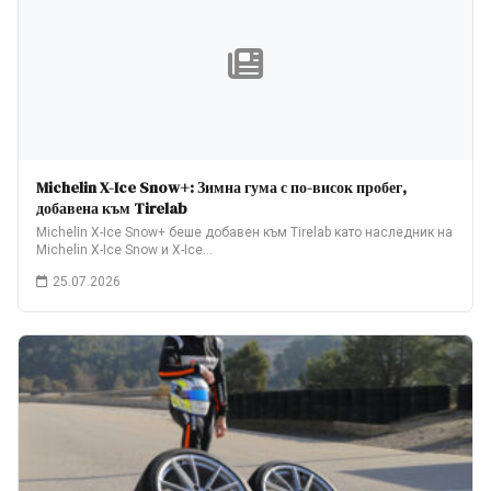
Michelin X-Ice Snow+: Зимна гума с по-висок пробег,
добавена към Tirelab
Michelin X-Ice Snow+ беше добавен към Tirelab като наследник на
Michelin X-Ice Snow и X-Ice…
25.07.2026