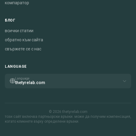
компаратор
БЛОГ
всички статии
обратно към сайта
свържете се с нас
LANGUAGE
Language
thetyrelab.com
© 2026 thetyrelab.com
този сайт включва партньорски връзки. може да получим компенсация,
когато кликнете върху определени връзки.