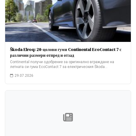
Škoda Elroq: 20-цолови гуми Continental EcoContact 7 с
различни размери отпред и отзад
Continental получи одобрение за оригинално вграждане на
летната си гума EcoContact 7 за електрическия Škoda…
29.07.2026