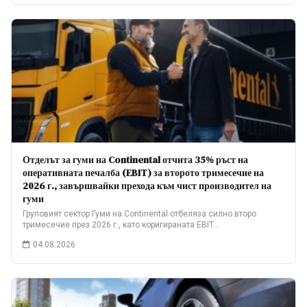
Отделът за гуми на Continental отчита 35% ръст на
оперативната печалба (EBIT) за второто тримесечие на
2026 г., завършвайки прехода към чист производител на
гуми
Груповият сектор Гуми на Continental отбеляза силно второ
тримесечие през 2026 г., като коригираната EBIT…
04.08.2026